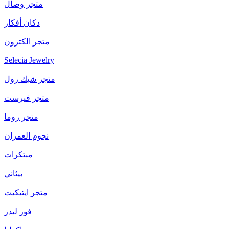
متجر وصال
دكان أفكار
متجر الكترون
Selecia Jewelry
متجر شيك رول
متجر فيرست
متجر روما
نجوم العمران
مبتكرات
بيثاني
متجر ايتيكيت
فور ليدز