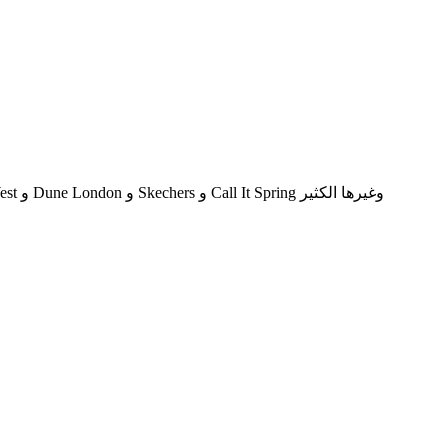
مجموعة كبيرة من الأحذية والحقائب والإكسسوارات من أكثر ماركات الأزياء المرغوبة في العالم بما في ذلك Aldo و New Balance و Nine West و Dune London و Skechers و Call It Spring وغيرها الكثير