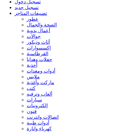
تسجيل دخول
تسجيل جديد
تصنيفات المتاجر
عطور
الصحة والجمال
أعمال يدوية
جوالات
أثاث وديكور
إكسسوارات
القرطاسية
حفلات وهدايا
أحذية
أدوات ومعدات
ملابس
ماركت وأغذية
كتب
ألعاب وترفيه
سيارات
إلكترونيات
فنون
اتصالات وانترنت
أدوات طبية
كهرباء وانارة