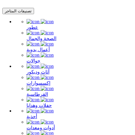
تصنيفات المتاجر
عطور
الصحة والجمال
أعمال يدوية
جوالات
أثاث وديكور
إكسسوارات
القرطاسية
حفلات وهدايا
أحذية
أدوات ومعدات