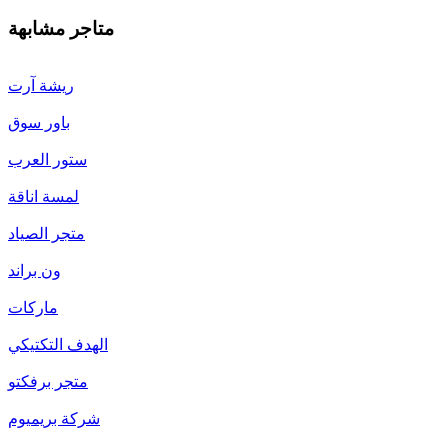
متاجر مشابهة
ريشة آرت
باور سوق
ستور العرب
لمسة اناقة
متجر الصياد
ون براند
ماركات
الهدف التكتيكي
متجر برفكتو
شركة بريميوم