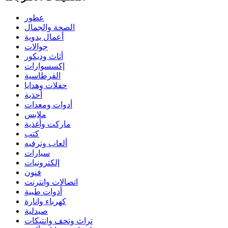
عطور
الصحة والجمال
أعمال يدوية
جوالات
أثاث وديكور
إكسسوارات
القرطاسية
حفلات وهدايا
أحذية
أدوات ومعدات
ملابس
ماركت وأغذية
كتب
ألعاب وترفيه
سيارات
إلكترونيات
فنون
اتصالات وانترنت
أدوات طبية
كهرباء وانارة
صيدلية
تراث وتحف وانتيكات