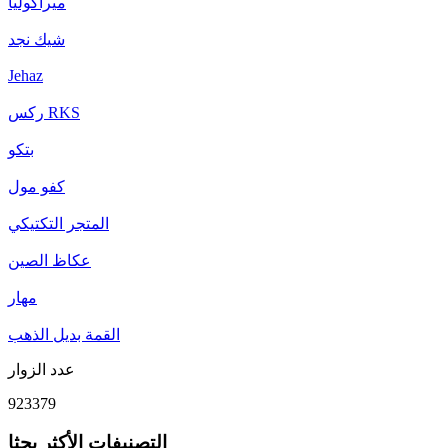
ميراكوليا
شيك نجد
Jehaz
ركس RKS
بتكو
كفو مول
المتجر التكتيكي
عكاظ الصين
مهار
القمة بديل الذهب
عدد الزوار
923379
التصنيفات الأكثر بحثا