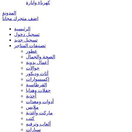
كهرباء وانارة
المدونة
اضف متجرك مجاناً
الرئيسية
تسجيل دخول
تسجيل جديد
تصنيفات المتاجر
عطور
الصحة والجمال
أعمال يدوية
جوالات
أثاث وديكور
إكسسوارات
القرطاسية
حفلات وهدايا
أحذية
أدوات ومعدات
ملابس
ماركت وأغذية
كتب
ألعاب وترفيه
سيارات