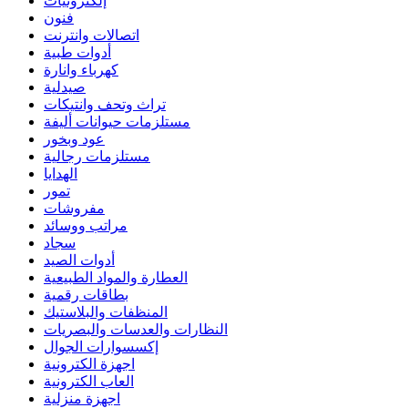
إلكترونيات
فنون
اتصالات وانترنت
أدوات طبية
كهرباء وانارة
صيدلية
تراث وتحف وانتيكات
مستلزمات حيوانات أليفة
عود وبخور
مستلزمات رجالية
الهدايا
تمور
مفروشات
مراتب ووسائد
سجاد
أدوات الصيد
العطارة والمواد الطبيعية
بطاقات رقمية
المنظفات والبلاستيك
النظارات والعدسات والبصريات
إكسسوارات الجوال
اجهزة الكترونية
العاب الكترونية
اجهزة منزلية