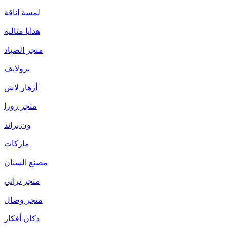
لمسة اناقة
هدايا مثالية
متجر الصياد
برولايف
أزهار لاش
متجر زورا
ون براند
ماركات
مصنع السنان
متجر تراثي
متجر وصال
دكان أفكار