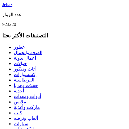
Jehaz
عدد الزوار
923220
التصنيفات الأكثر بحثا
عطور
الصحة والجمال
أعمال يدوية
جوالات
أثاث وديكور
إكسسوارات
القرطاسية
حفلات وهدايا
أحذية
أدوات ومعدات
ملابس
ماركت وأغذية
كتب
ألعاب وترفيه
سيارات