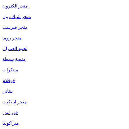
متجر الكترون
متجر شيك رول
متجر فيرست
متجر روما
نجوم العمران
منصة بسطة
مبتكرات
قوقلام
بيثاني
متجر ايتيكيت
فور ليدز
ميراكوليا