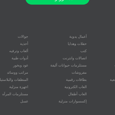
أعمال يدوية
جوالات
حفلات وهدايا
أحذية
كتب
ألعاب وترفيه
اتصالات وانترنت
أدوات طبية
مستلزمات حيوانات أليفة
عود وبخور
مفروشات
مراتب ووسائد
عية
بطاقات رقمية
المنظفات والبلاستي
العاب الكترونية
اجهزة منزلية
العاب أطفال
مستلزمات المرآه
إكسسوارات منزلية
عسل