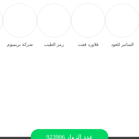
السامر للعود
فلاورد قفت
رمز الطيب
شركة بريميوم
عدد الزوار
923906