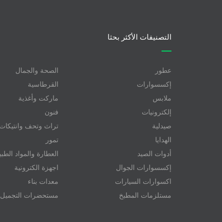
التصنيفات الأكثر بحثا
عطور
الصحة والجمال
إكسسوارات
القرطاسية
ملابس
ماركت وأغذية
إلكترونيات
فنون
صيدلية
تراث وتحف وانتيكات
الهدايا
تمور
أدوات الصيد
العطارة والمواد الطبي
إكسسوارات الجوال
اجهزة الكترونية
اكسوارات السيارات
معدات بناء
مستلزمات المطبخ
مستحضرات التجميل