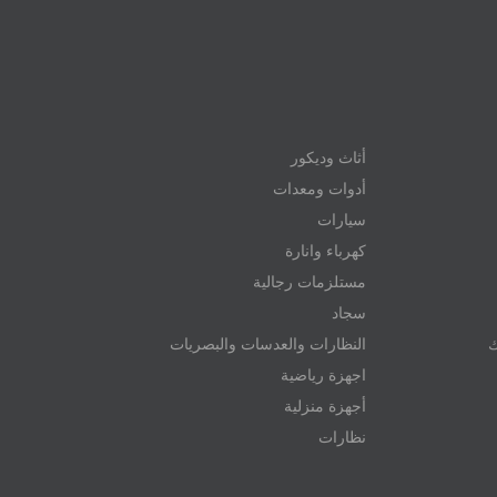
أثاث وديكور
أدوات ومعدات
سيارات
كهرباء وانارة
مستلزمات رجالية
سجاد
ك
النظارات والعدسات والبصريات
اجهزة رياضية
أجهزة منزلية
نظارات