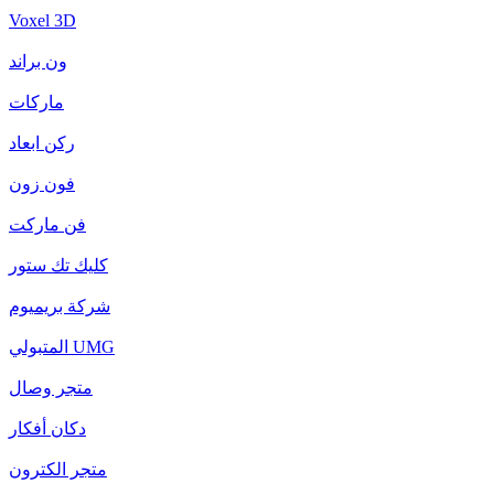
Voxel 3D
ون براند
ماركات
ركن ابعاد
فون زون
فن ماركت
كليك تك ستور
شركة بريميوم
المتبولي UMG
متجر وصال
دكان أفكار
متجر الكترون