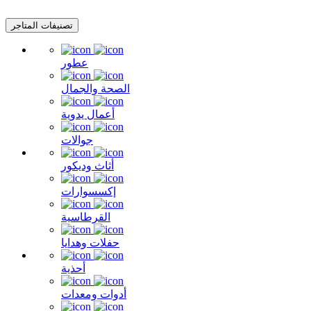
تصنيفات المتاجر
عطور
الصحة والجمال
أعمال يدوية
جوالات
أثاث وديكور
إكسسوارات
القرطاسية
حفلات وهدايا
أحذية
أدوات ومعدات