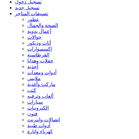
تسجيل دخول
تسجيل جديد
تصنيفات المتاجر
عطور
الصحة والجمال
أعمال يدوية
جوالات
أثاث وديكور
إكسسوارات
القرطاسية
حفلات وهدايا
أحذية
أدوات ومعدات
ملابس
ماركت وأغذية
كتب
ألعاب وترفيه
سيارات
إلكترونيات
فنون
اتصالات وانترنت
أدوات طبية
كهرباء وانارة