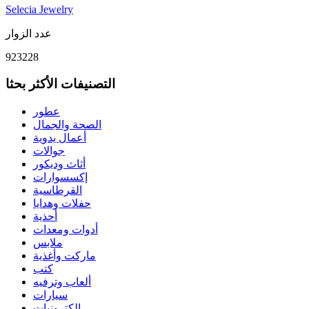
Selecia Jewelry
عدد الزوار
923228
التصنيفات الأكثر بحثا
عطور
الصحة والجمال
أعمال يدوية
جوالات
أثاث وديكور
إكسسوارات
القرطاسية
حفلات وهدايا
أحذية
أدوات ومعدات
ملابس
ماركت وأغذية
كتب
ألعاب وترفيه
سيارات
إلكترونيات