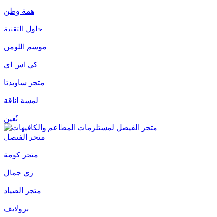
همة وطن
حلول التقنية
موسم اللومن
كي اس اي
متجر ساويدتا
لمسة اناقة
نُعين
متجر الفيصل
متجر كومة
زي جمال
متجر الصياد
برولايف