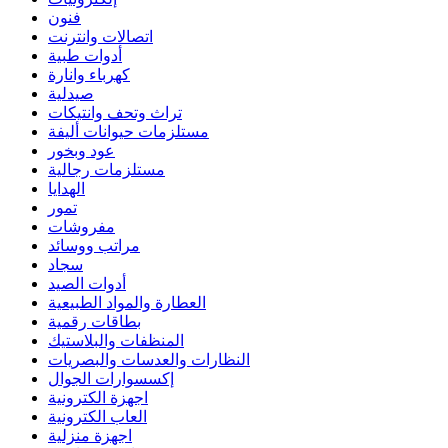
فنون
اتصالات وانترنت
أدوات طبية
كهرباء وانارة
صيدلية
تراث وتحف وانتيكات
مستلزمات حيوانات أليفة
عود وبخور
مستلزمات رجالية
الهدايا
تمور
مفروشات
مراتب ووسائد
سجاد
أدوات الصيد
العطارة والمواد الطبيعية
بطاقات رقمية
المنظفات والبلاستيك
النظارات والعدسات والبصريات
إكسسوارات الجوال
اجهزة الكترونية
العاب الكترونية
اجهزة منزلية