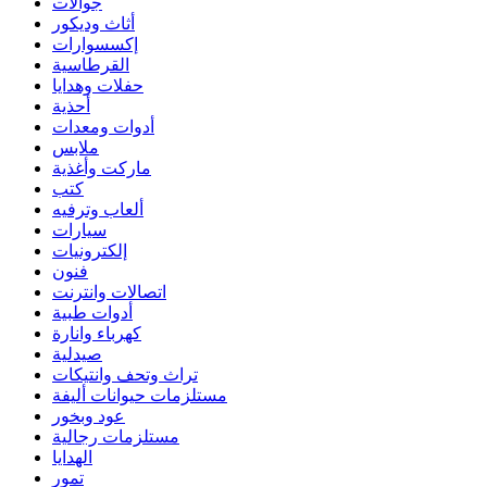
جوالات
أثاث وديكور
إكسسوارات
القرطاسية
حفلات وهدايا
أحذية
أدوات ومعدات
ملابس
ماركت وأغذية
كتب
ألعاب وترفيه
سيارات
إلكترونيات
فنون
اتصالات وانترنت
أدوات طبية
كهرباء وانارة
صيدلية
تراث وتحف وانتيكات
مستلزمات حيوانات أليفة
عود وبخور
مستلزمات رجالية
الهدايا
تمور