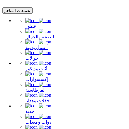
تصنيفات المتاجر
عطور
الصحة والجمال
أعمال يدوية
جوالات
أثاث وديكور
إكسسوارات
القرطاسية
حفلات وهدايا
أحذية
أدوات ومعدات