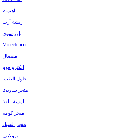
اهتمام
ريشة آرت
باور سوق
Motechinco
مفصال
الكترو هوم
حلول التقنية
متجر ساويدتا
لمسة اناقة
متجر كومة
متجر الصياد
برولايف