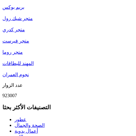
بريم بوكس
متجر شيك رول
متجر كدري
متجر فيرست
متجر روما
المهند للبطاقات
نجوم العمران
عدد الزوار
923007
التصنيفات الأكثر بحثا
عطور
الصحة والجمال
أعمال يدوية