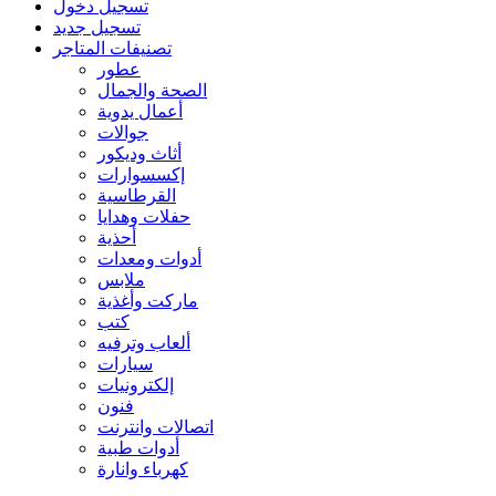
تسجيل دخول
تسجيل جديد
تصنيفات المتاجر
عطور
الصحة والجمال
أعمال يدوية
جوالات
أثاث وديكور
إكسسوارات
القرطاسية
حفلات وهدايا
أحذية
أدوات ومعدات
ملابس
ماركت وأغذية
كتب
ألعاب وترفيه
سيارات
إلكترونيات
فنون
اتصالات وانترنت
أدوات طبية
كهرباء وانارة