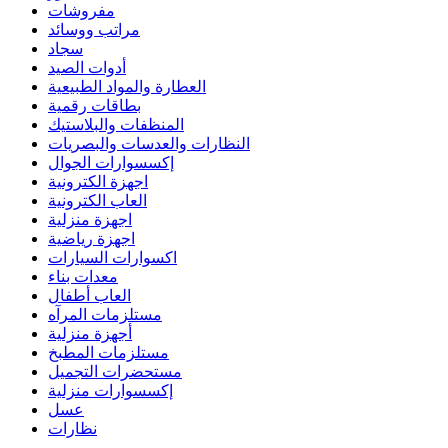
مفروشات
مراتب ووسائد
سجاد
أدوات الصيد
العطارة والمواد الطبيعية
بطاقات رقمية
المنظفات والبلاستيك
النظارات والعدسات والبصريات
إكسسوارات الجوال
اجهزة الكترونية
العاب الكترونية
اجهزة منزلية
اجهزة رياضية
اكسوارات السيارات
معدات بناء
العاب أطفال
مستلزمات المرآه
أجهزة منزلية
مستلزمات المطبخ
مستحضرات التجميل
إكسسوارات منزلية
عسل
نظارات