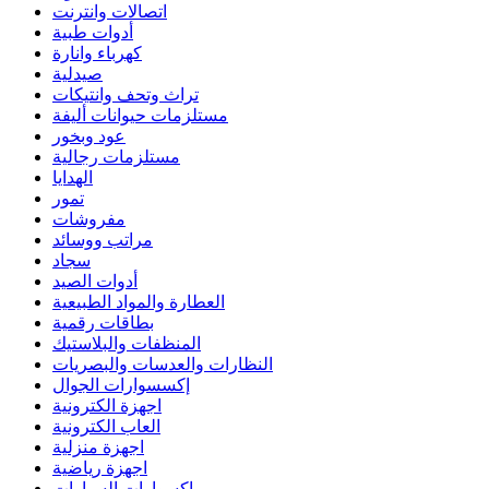
اتصالات وانترنت
أدوات طبية
كهرباء وانارة
صيدلية
تراث وتحف وانتيكات
مستلزمات حيوانات أليفة
عود وبخور
مستلزمات رجالية
الهدايا
تمور
مفروشات
مراتب ووسائد
سجاد
أدوات الصيد
العطارة والمواد الطبيعية
بطاقات رقمية
المنظفات والبلاستيك
النظارات والعدسات والبصريات
إكسسوارات الجوال
اجهزة الكترونية
العاب الكترونية
اجهزة منزلية
اجهزة رياضية
اكسوارات السيارات