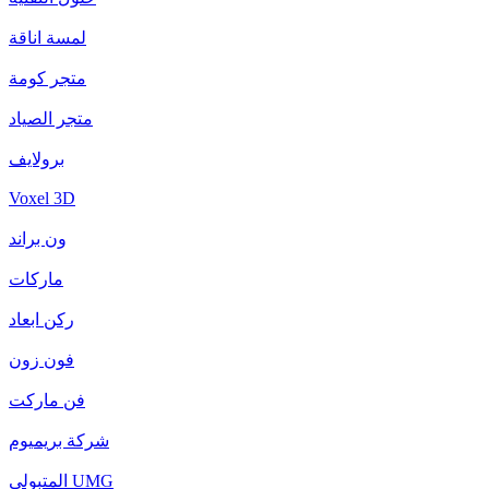
لمسة اناقة
متجر كومة
متجر الصياد
برولايف
Voxel 3D
ون براند
ماركات
ركن ابعاد
فون زون
فن ماركت
شركة بريميوم
المتبولي UMG