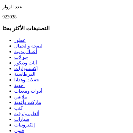
عدد الزوار
923938
التصنيفات الأكثر بحثا
عطور
الصحة والجمال
أعمال يدوية
جوالات
أثاث وديكور
إكسسوارات
القرطاسية
حفلات وهدايا
أحذية
أدوات ومعدات
ملابس
ماركت وأغذية
كتب
ألعاب وترفيه
سيارات
إلكترونيات
فنون