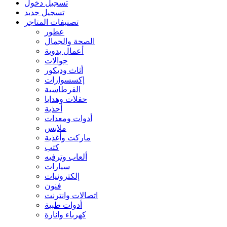
تسجيل دخول
تسجيل جديد
تصنيفات المتاجر
عطور
الصحة والجمال
أعمال يدوية
جوالات
أثاث وديكور
إكسسوارات
القرطاسية
حفلات وهدايا
أحذية
أدوات ومعدات
ملابس
ماركت وأغذية
كتب
ألعاب وترفيه
سيارات
إلكترونيات
فنون
اتصالات وانترنت
أدوات طبية
كهرباء وانارة