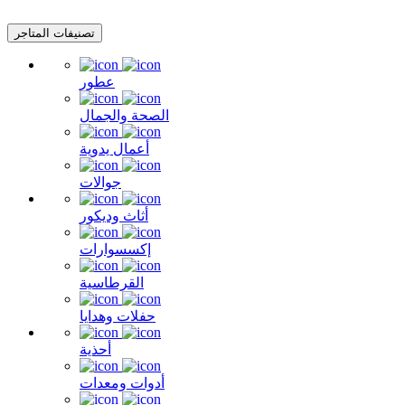
تصنيفات المتاجر
عطور
الصحة والجمال
أعمال يدوية
جوالات
أثاث وديكور
إكسسوارات
القرطاسية
حفلات وهدايا
أحذية
أدوات ومعدات