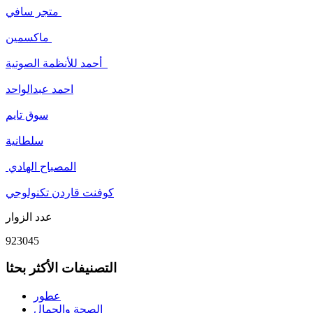
متجر سافي
ماكسمين
أحمد للأنظمة الصوتية
احمد عبدالواحد
سوق تايم
سلطانية
المصباح الهادي
كوفنت قاردن تكنولوجي
عدد الزوار
923045
التصنيفات الأكثر بحثا
عطور
الصحة والجمال