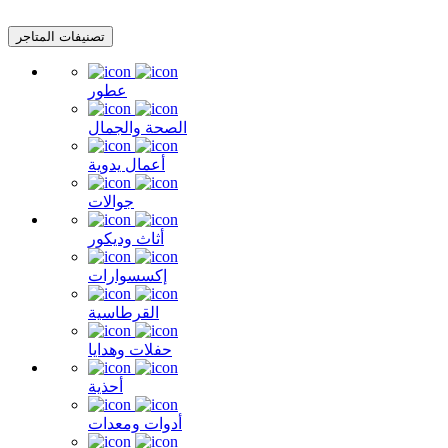
تصنيفات المتاجر
عطور
الصحة والجمال
أعمال يدوية
جوالات
أثاث وديكور
إكسسوارات
القرطاسية
حفلات وهدايا
أحذية
أدوات ومعدات