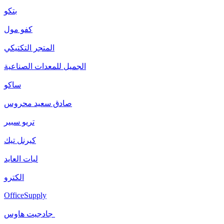
بتكو
كفو مول
المتجر التكتيكي
الجميل للمعدات الصناعية
ساكو
صادق سعيد محروس
تريو سبير
كيرنل تيك
ليات العايد
الكترو
OfficeSupply
جادجيت هاوس