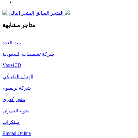
المتجر التالي
المتجر السابق
متاجر مشابهة
بيت العدد
شركة تشطيبات السعودية
Voxel 3D
الهدف التكتيكي
شركة بريميوم
متجر كدري
نجوم العمران
مبتكرات
Emdad Online