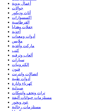
أعمال يدوية
جوالات
أثاث وديكور
إكسسوارات
القرطاسية
حفلات وهدايا
أحذية
أدوات ومعدات
ملابس
ماركت وأغذية
كتب
ألعاب وترفيه
سيارات
إلكترونيات
فنون
اتصالات وانترنت
أدوات طبية
كهرباء وانارة
صيدلية
تراث وتحف وانتيكات
مستلزمات حيوانات أليفة
عود وبخور
مستلزمات رجالية