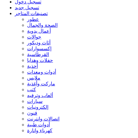
تسجيل دخول
تسجيل جديد
تصنيفات المتاجر
عطور
الصحة والجمال
أعمال يدوية
جوالات
أثاث وديكور
إكسسوارات
القرطاسية
حفلات وهدايا
أحذية
أدوات ومعدات
ملابس
ماركت وأغذية
كتب
ألعاب وترفيه
سيارات
إلكترونيات
فنون
اتصالات وانترنت
أدوات طبية
كهرباء وانارة