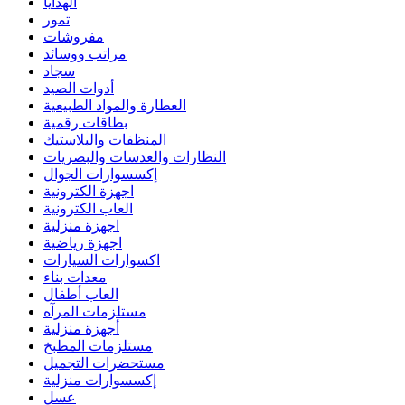
الهدايا
تمور
مفروشات
مراتب ووسائد
سجاد
أدوات الصيد
العطارة والمواد الطبيعية
بطاقات رقمية
المنظفات والبلاستيك
النظارات والعدسات والبصريات
إكسسوارات الجوال
اجهزة الكترونية
العاب الكترونية
اجهزة منزلية
اجهزة رياضية
اكسوارات السيارات
معدات بناء
العاب أطفال
مستلزمات المرآه
أجهزة منزلية
مستلزمات المطبخ
مستحضرات التجميل
إكسسوارات منزلية
عسل