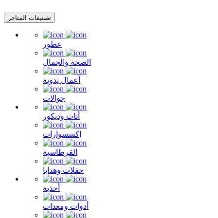
تصنيفات المتاجر
عطور
الصحة والجمال
أعمال يدوية
جوالات
أثاث وديكور
إكسسوارات
القرطاسية
حفلات وهدايا
أحذية
أدوات ومعدات