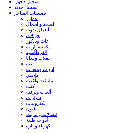
تسجيل دخول
تسجيل جديد
تصنيفات المتاجر
عطور
الصحة والجمال
أعمال يدوية
جوالات
أثاث وديكور
إكسسوارات
القرطاسية
حفلات وهدايا
أحذية
أدوات ومعدات
ملابس
ماركت وأغذية
كتب
ألعاب وترفيه
سيارات
إلكترونيات
فنون
اتصالات وانترنت
أدوات طبية
كهرباء وانارة