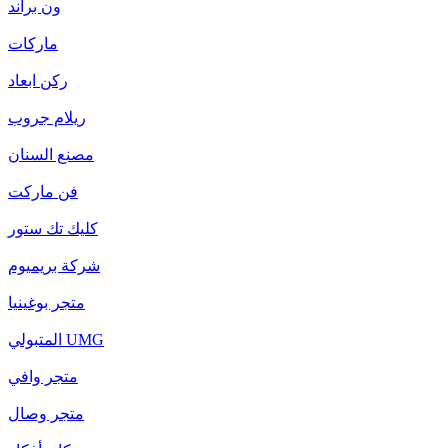
ون براند
ماركات
ركن ابعاد
ريلام جروب
مصنع السنان
فن ماركت
كليك تك ستور
شركة بريميوم
متجر بوغينيا
المتبولي UMG
متجر وافي
متجر وصال