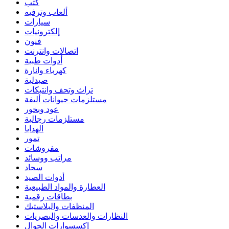
كتب
ألعاب وترفيه
سيارات
إلكترونيات
فنون
اتصالات وانترنت
أدوات طبية
كهرباء وانارة
صيدلية
تراث وتحف وانتيكات
مستلزمات حيوانات أليفة
عود وبخور
مستلزمات رجالية
الهدايا
تمور
مفروشات
مراتب ووسائد
سجاد
أدوات الصيد
العطارة والمواد الطبيعية
بطاقات رقمية
المنظفات والبلاستيك
النظارات والعدسات والبصريات
إكسسوارات الجوال