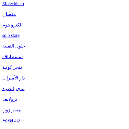
Motechinco
مفصال
الكترو هوم
solo store
حلول التقنية
لمسة اناقة
متجر كومة
دار الأميرات
متجر الصياد
برولايف
متجر زورا
Voxel 3D