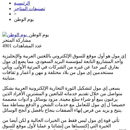
الرئيسية
تصنيفات المتاجر
>
يوم الوطن
يوم الوطن
مشاركة المتجر
عدد المشاهدات
4901
إي مول هو أول موقع للسوق الإلكتروني باللغتين العربية والإنجليزية
وأحد المشاريع التابعة لمؤسسة البريد السعودي. مما يضع إى مول
بفارق كبير جدا عن غيره من الشركات في المرتبة الأولى. ويأتي
مستخدمين إى مول من بلاد مختلفة و مهن و أعمار و ثقافات
متباينة.
يسعى إي مول لتشكيل الثورة التجارية الإلكترونية العربية بشكل
متواصل من خلال تقديم خدماته للبائعين و المشترين الأفراد الذين
يرغبون ببيع أو شراء سلع معينة, مزود بوسائل و أدوات مصممة
خصيصا ل إي مول للتعامل مع خدمات الشحن و الدفع ببساطة مما
يتيح و يزيد من فرص إنهاء الصفقات بنجاح بأفضل و أنجح الوسائل.
تأتي قوة إي مول ليس فقط من الخبرات الحالية و لكن أيضا من
الخبرة التي إكتسبناها من إنشائنا و عملنا لأول موقع للسوق