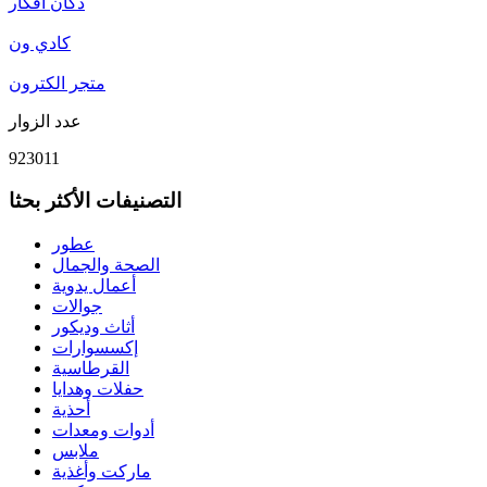
دكان أفكار
كادي ون
متجر الكترون
عدد الزوار
923011
التصنيفات الأكثر بحثا
عطور
الصحة والجمال
أعمال يدوية
جوالات
أثاث وديكور
إكسسوارات
القرطاسية
حفلات وهدايا
أحذية
أدوات ومعدات
ملابس
ماركت وأغذية