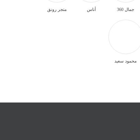
جمال 360
أناس
متجر رونق
محمود سعيد