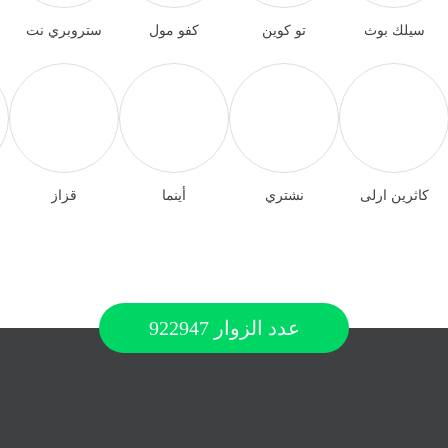
سيلك بوث
تو كوين
كفو مول
ستروبري نت
كاثرين ارلى
نشتري
أينما
قزاز
عدد الزوار
922947