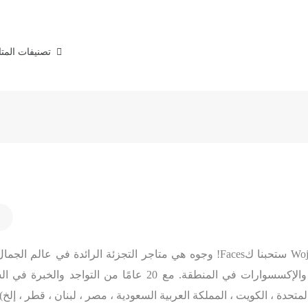
تصنيفات المت
لقد أحببتنا كـ Wojooh ستحبنا كFaces! وجوه هي متاجر التجزئة الر
المتحدة ، الكويت ، المملكة العربية السعودية ، مصر ، لبنان ، قطر ، إلخ