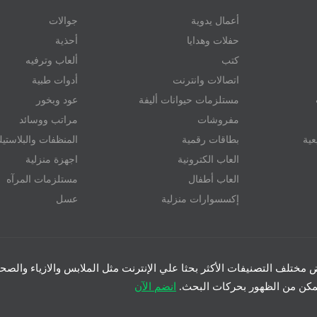
أعمال يدوية
جوالات
حفلات وهدايا
أحذية
كتب
ألعاب وترفيه
اتصالات وانترنت
أدوات طبية
مستلزمات حيوانات أليفة
عود وبخور
مفروشات
مراتب ووسائد
عية
بطاقات رقمية
المنظفات والبلاستي
العاب الكترونية
اجهزة منزلية
العاب أطفال
مستلزمات المرآه
إكسسوارات منزلية
عسل
رض مختلف التصنيفات الأكثر بحثا علي الإنترنت مثل الملابس والازياء والصحة 
تتمكن من الظهور بحركات البحث.
انضم الآن