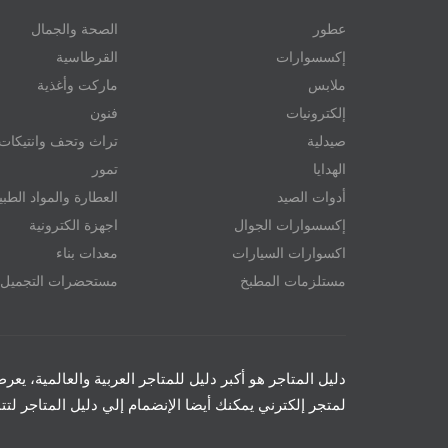
عطور
الصحة والجمال
إكسسوارات
القرطاسية
ملابس
ماركت وأغذية
إلكترونيات
فنون
صيدلية
تراث وتحف وانتيكات
الهدايا
تمور
أدوات الصيد
العطارة والمواد الطبي
إكسسوارات الجوال
اجهزة الكترونية
اكسوارات السيارات
معدات بناء
مستلزمات المطبخ
مستحضرات التجميل
دليل المتاجر هو أكبر دليل للمتاجر العربية والعالمية، يع
لمتجر إلكترني يمكنك أيضا الإنضمام إلي دليل المتاجر ل