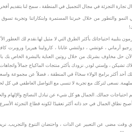
ال تجارة التجزئة في مجال التجميل في المنطقة ، سمح لنا بتقديم أفخر ا
نمو والتطور من خلال خبرتنا المستمرة وابتكاراتنا وتجربة تسوق غير
!
مون بتلبية احتياجاتك بأكثر الطرق التي لا مثيل لها.نقدم لك العطور 
ورجيو أرماني ، غوتشي ، دولتشي غابانا ، كارولينا هيريرا وروبرت ك
الآن حل مخاوف بشرتك من خلال روتين العناية بالبشرة الخاص بك باس
اك تشيكن ، وإستي لودر. نزودك بأكثر منتجات الماكياج جمالاً واتجاهات 
لك أحد أكثر برامج الولاء سخاءً في المنطقة ، فضلاً عن مجموعة واس
لملهمة. نسعى لتركك مع تجربة لا تنسى مع التواصل العاطفي في كل لح
 احتياجات جمالك. الجمال هو كل شيء عن تبادل النصائح والإلهام والخب
 أصبح نطاق الجمال في حد ذاته أكثر تعقيدًا لكونه قطاع التجزئة الأسرع ت
ي وقت مضى عن التعبير عن الذات ، واحتضان التنوع والتجريب. نر