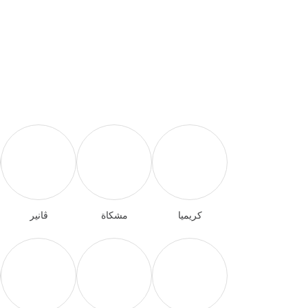
كريميا
مشكاة
ڤانير