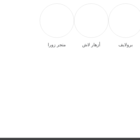
برولايف
أزهار لاش
متجر زورا