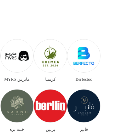
Berfectoo
كريميا
مايرس MYRS
ڤانير
برلين
خبنة بزة