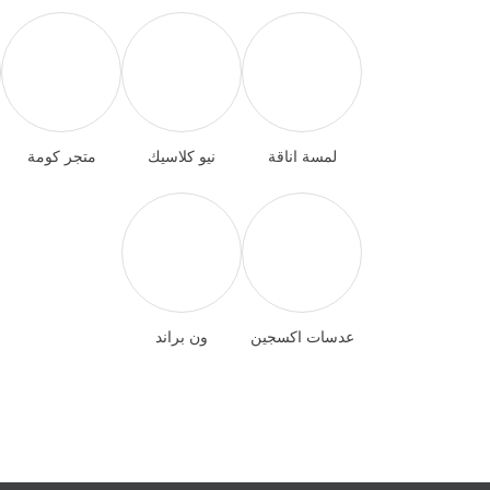
لمسة اناقة
نيو كلاسيك
متجر كومة
عدسات اكسجين
ون براند