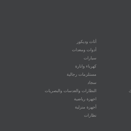
أثاث وديكور
أدوات ومعدات
سيارات
كهرباء وانارة
مستلزمات رجالية
سجاد
ك
النظارات والعدسات والبصريات
اجهزة رياضية
أجهزة منزلية
نظارات