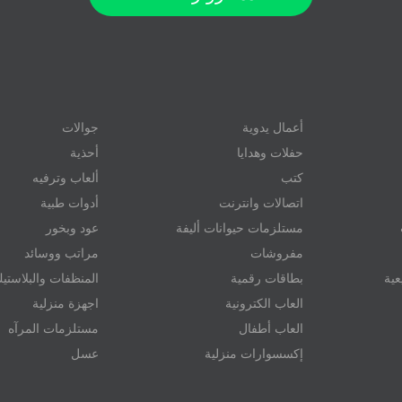
أعمال يدوية
جوالات
حفلات وهدايا
أحذية
كتب
ألعاب وترفيه
اتصالات وانترنت
أدوات طبية
مستلزمات حيوانات أليفة
عود وبخور
مفروشات
مراتب ووسائد
عية
بطاقات رقمية
المنظفات والبلاستي
العاب الكترونية
اجهزة منزلية
العاب أطفال
مستلزمات المرآه
إكسسوارات منزلية
عسل