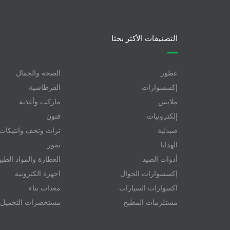
التصنيفات الأكثر بحثا
عطور
الصحة والجمال
إكسسوارات
القرطاسية
ملابس
ماركت وأغذية
إلكترونيات
فنون
صيدلية
تراث وتحف وانتيكات
الهدايا
تمور
أدوات الصيد
العطارة والمواد الطبي
إكسسوارات الجوال
اجهزة الكترونية
اكسوارات السيارات
معدات بناء
مستلزمات المطبخ
مستحضرات التجميل