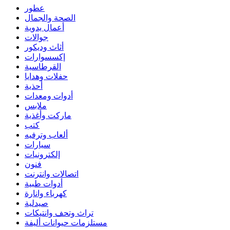
عطور
الصحة والجمال
أعمال يدوية
جوالات
أثاث وديكور
إكسسوارات
القرطاسية
حفلات وهدايا
أحذية
أدوات ومعدات
ملابس
ماركت وأغذية
كتب
ألعاب وترفيه
سيارات
إلكترونيات
فنون
اتصالات وانترنت
أدوات طبية
كهرباء وانارة
صيدلية
تراث وتحف وانتيكات
مستلزمات حيوانات أليفة