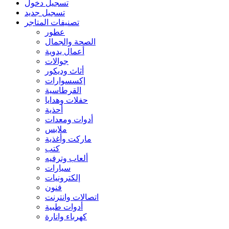
تسجيل دخول
تسجيل جديد
تصنيفات المتاجر
عطور
الصحة والجمال
أعمال يدوية
جوالات
أثاث وديكور
إكسسوارات
القرطاسية
حفلات وهدايا
أحذية
أدوات ومعدات
ملابس
ماركت وأغذية
كتب
ألعاب وترفيه
سيارات
إلكترونيات
فنون
اتصالات وانترنت
أدوات طبية
كهرباء وانارة