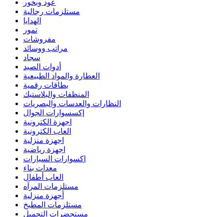
عود وبخور
مستلزمات رجالية
الهدايا
تمور
مفروشات
مراتب ووسائد
سجاد
أدوات الصيد
العطارة والمواد الطبيعية
بطاقات رقمية
المنظفات والبلاستيك
النظارات والعدسات والبصريات
إكسسوارات الجوال
اجهزة الكترونية
العاب الكترونية
اجهزة منزلية
اجهزة رياضية
اكسوارات السيارات
معدات بناء
العاب أطفال
مستلزمات المرآه
أجهزة منزلية
مستلزمات المطبخ
مستحضرات التجميل