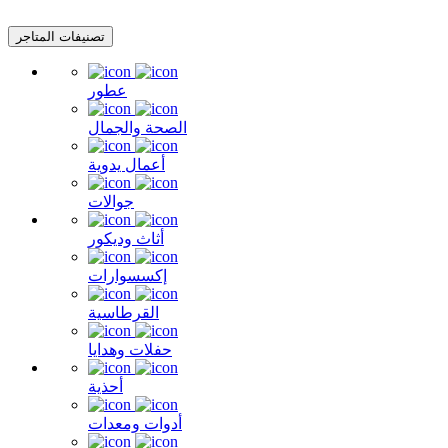
تصنيفات المتاجر
عطور
الصحة والجمال
أعمال يدوية
جوالات
أثاث وديكور
إكسسوارات
القرطاسية
حفلات وهدايا
أحذية
أدوات ومعدات