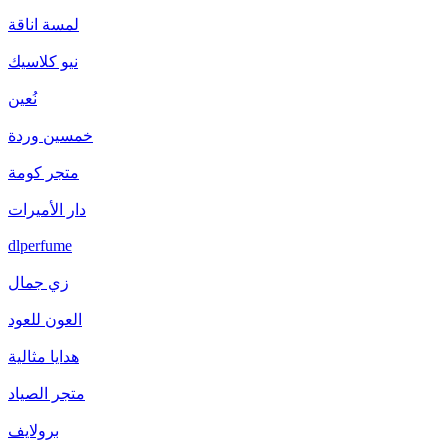
لمسة اناقة
نيو كلاسيك
نُعين
خمسين وردة
متجر كومة
دار الأميرات
dlperfume
زي جمال
العون للعود
هدايا مثالية
متجر الصياد
برولايف