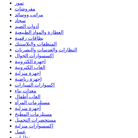
تمور
مفروشات
مراتب ووسائد
سجاد
أدوات الصيد
العطارة والمواد الطبيعية
بطاقات رقمية
المنظفات والبلاستيك
النظارات والعدسات والبصريات
إكسسوارات الجوال
اجهزة الكترونية
العاب الكترونية
اجهزة منزلية
اجهزة رياضية
اكسوارات السيارات
معدات بناء
العاب أطفال
مستلزمات المرآه
أجهزة منزلية
مستلزمات المطبخ
مستحضرات التجميل
إكسسوارات منزلية
عسل
نظارات