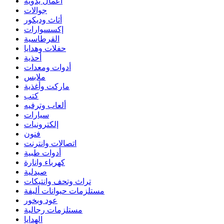
أعمال يدوية
جوالات
أثاث وديكور
إكسسوارات
القرطاسية
حفلات وهدايا
أحذية
أدوات ومعدات
ملابس
ماركت وأغذية
كتب
ألعاب وترفيه
سيارات
إلكترونيات
فنون
اتصالات وانترنت
أدوات طبية
كهرباء وانارة
صيدلية
تراث وتحف وانتيكات
مستلزمات حيوانات أليفة
عود وبخور
مستلزمات رجالية
الهدايا