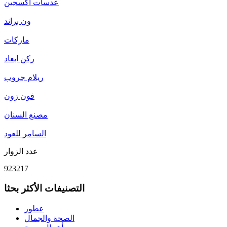
عدسات اكسجين
ون براند
ماركات
ركن ابعاد
ريلام جروب
فون زون
مصنع السنان
السامر للعود
عدد الزوار
923217
التصنيفات الأكثر بحثا
عطور
الصحة والجمال