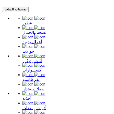
تصنيفات المتاجر
عطور
الصحة والجمال
أعمال يدوية
جوالات
أثاث وديكور
إكسسوارات
القرطاسية
حفلات وهدايا
أحذية
أدوات ومعدات