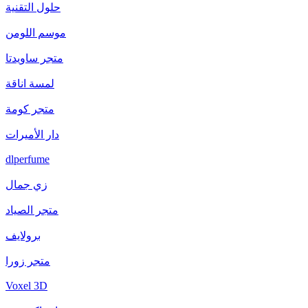
حلول التقنية
موسم اللومن
متجر ساويدتا
لمسة اناقة
متجر كومة
دار الأميرات
dlperfume
زي جمال
متجر الصياد
برولايف
متجر زورا
Voxel 3D