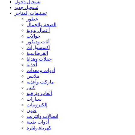
تسجيل دخول
تسجيل جديد
تصنيفات المتاجر
عطور
الصحة والجمال
أعمال يدوية
جوالات
أثاث وديكور
إكسسوارات
القرطاسية
حفلات وهدايا
أحذية
أدوات ومعدات
ملابس
ماركت وأغذية
كتب
ألعاب وترفيه
سيارات
إلكترونيات
فنون
اتصالات وانترنت
أدوات طبية
كهرباء وانارة