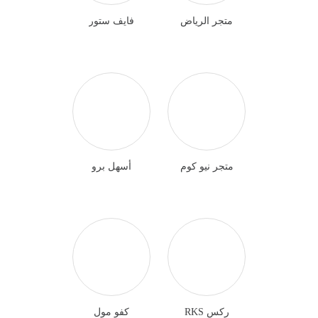
متجر الرياض
فايف ستور
متجر نيو كوم
أسهل برو
ركس RKS
كفو مول