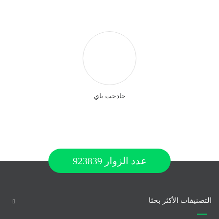
جادجت باي
عدد الزوار
923839
التصنيفات الأكثر بحثا