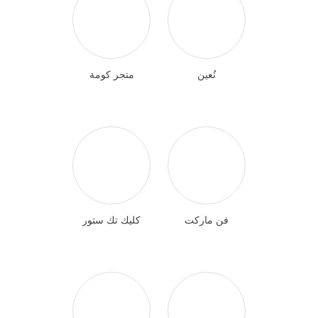
نُعين
متجر كومة
فن ماركت
كليك تك ستور