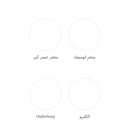
متجر لوميتيك
متجر جيمز كي
الكترو
OutletSooq