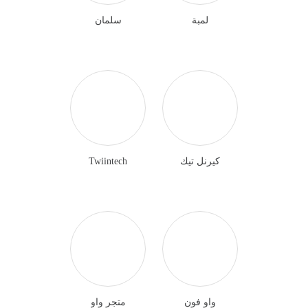
لمبة
سلمان
كيرنل تيك
Twiintech
واو فون
متجر واو