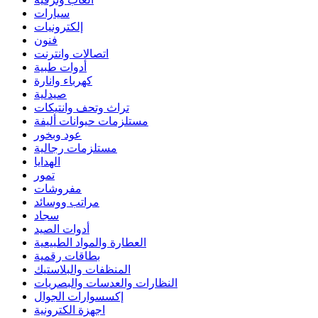
سيارات
إلكترونيات
فنون
اتصالات وانترنت
أدوات طبية
كهرباء وانارة
صيدلية
تراث وتحف وانتيكات
مستلزمات حيوانات أليفة
عود وبخور
مستلزمات رجالية
الهدايا
تمور
مفروشات
مراتب ووسائد
سجاد
أدوات الصيد
العطارة والمواد الطبيعية
بطاقات رقمية
المنظفات والبلاستيك
النظارات والعدسات والبصريات
إكسسوارات الجوال
اجهزة الكترونية