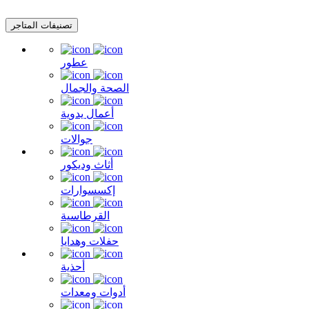
تصنيفات المتاجر
عطور
الصحة والجمال
أعمال يدوية
جوالات
أثاث وديكور
إكسسوارات
القرطاسية
حفلات وهدايا
أحذية
أدوات ومعدات