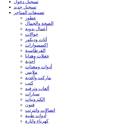
تسجيل دخول
تسجيل جديد
تصنيفات المتاجر
عطور
الصحة والجمال
أعمال يدوية
جوالات
أثاث وديكور
إكسسوارات
القرطاسية
حفلات وهدايا
أحذية
أدوات ومعدات
ملابس
ماركت وأغذية
كتب
ألعاب وترفيه
سيارات
إلكترونيات
فنون
اتصالات وانترنت
أدوات طبية
كهرباء وانارة