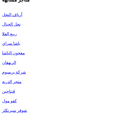
أرياف النحل
نحل الجبال
ربيع الفلا
باشا سراي
معجون الباشا
الريهقان
شركة بريميوم
متجر الدرنة
ڤيتاجين
كفو مول
شوقر سبرنكلز