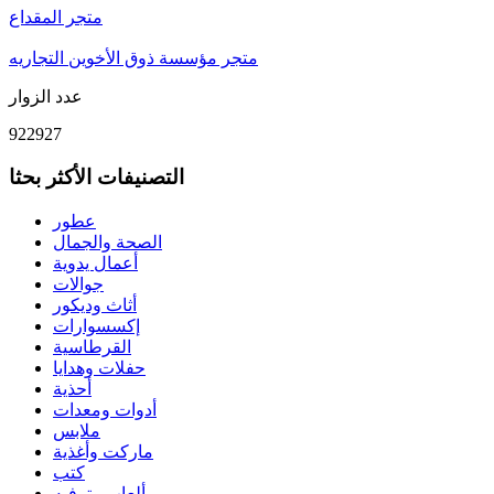
متجر المقداع
متجر مؤسسة ذوق الأخوين التجاريه
عدد الزوار
922927
التصنيفات الأكثر بحثا
عطور
الصحة والجمال
أعمال يدوية
جوالات
أثاث وديكور
إكسسوارات
القرطاسية
حفلات وهدايا
أحذية
أدوات ومعدات
ملابس
ماركت وأغذية
كتب
ألعاب وترفيه