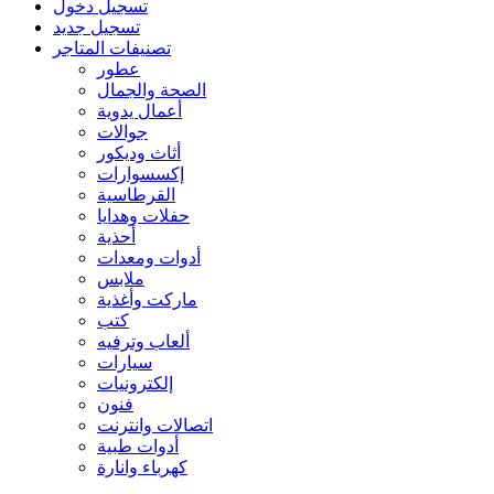
تسجيل دخول
تسجيل جديد
تصنيفات المتاجر
عطور
الصحة والجمال
أعمال يدوية
جوالات
أثاث وديكور
إكسسوارات
القرطاسية
حفلات وهدايا
أحذية
أدوات ومعدات
ملابس
ماركت وأغذية
كتب
ألعاب وترفيه
سيارات
إلكترونيات
فنون
اتصالات وانترنت
أدوات طبية
كهرباء وانارة