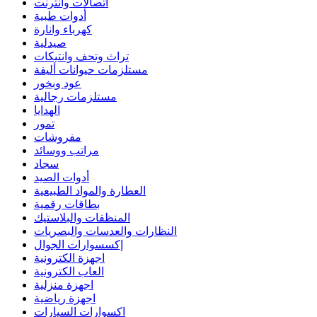
اتصالات وانترنت
أدوات طبية
كهرباء وانارة
صيدلية
تراث وتحف وانتيكات
مستلزمات حيوانات أليفة
عود وبخور
مستلزمات رجالية
الهدايا
تمور
مفروشات
مراتب ووسائد
سجاد
أدوات الصيد
العطارة والمواد الطبيعية
بطاقات رقمية
المنظفات والبلاستيك
النظارات والعدسات والبصريات
إكسسوارات الجوال
اجهزة الكترونية
العاب الكترونية
اجهزة منزلية
اجهزة رياضية
اكسوارات السيارات