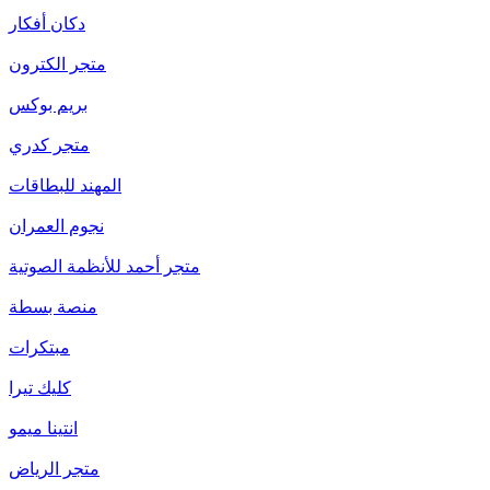
دكان أفكار
متجر الكترون
بريم بوكس
متجر كدري
المهند للبطاقات
نجوم العمران
متجر أحمد للأنظمة الصوتية
منصة بسطة
مبتكرات
كليك تيرا
انتينا ميمو
متجر الرياض