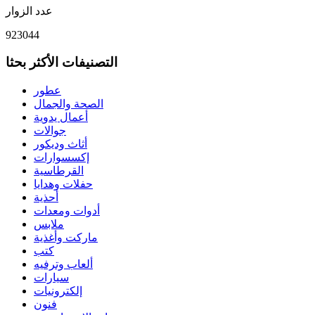
عدد الزوار
923044
التصنيفات الأكثر بحثا
عطور
الصحة والجمال
أعمال يدوية
جوالات
أثاث وديكور
إكسسوارات
القرطاسية
حفلات وهدايا
أحذية
أدوات ومعدات
ملابس
ماركت وأغذية
كتب
ألعاب وترفيه
سيارات
إلكترونيات
فنون