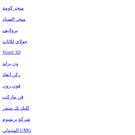
متجر كومة
متجر الصياد
برولايف
جولاي للاثاث
Voxel 3D
ون براند
ركن ابعاد
فون زون
فن ماركت
كليك تك ستور
شركة بريميوم
المتبولي UMG