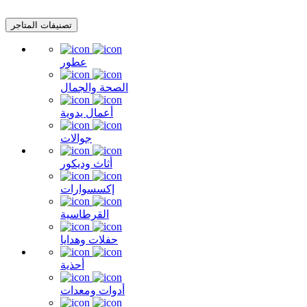
تصنيفات المتاجر
عطور
الصحة والجمال
أعمال يدوية
جوالات
أثاث وديكور
إكسسوارات
القرطاسية
حفلات وهدايا
أحذية
أدوات ومعدات