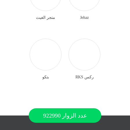
Jehaz
متجر الغيث
ركس RKS
بتكو
عدد الزوار
922990