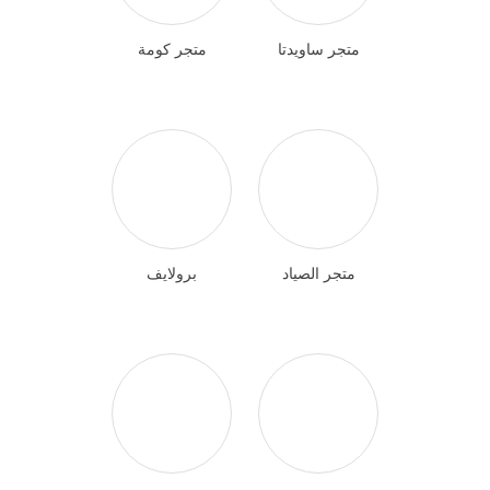
متجر ساويدتا
متجر كومة
متجر الصياد
برولايف