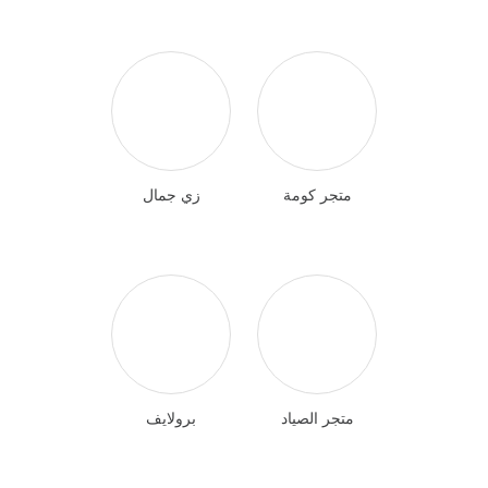
متجر كومة
زي جمال
متجر الصياد
برولايف