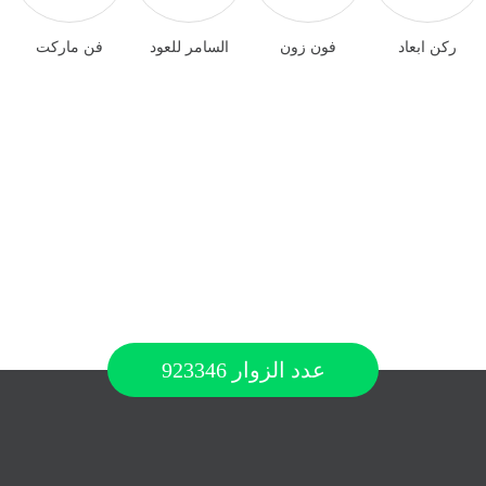
ركن ابعاد
فون زون
السامر للعود
فن ماركت
عدد الزوار
923346