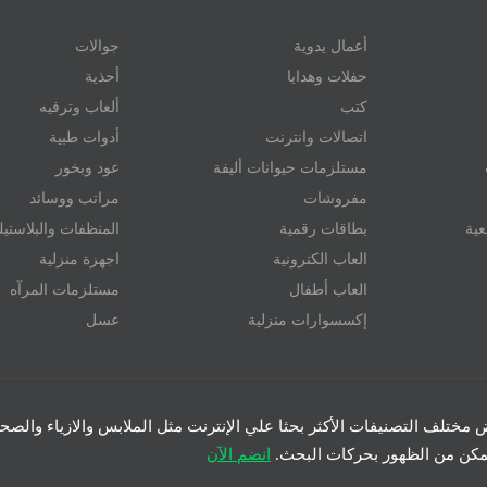
أعمال يدوية
جوالات
حفلات وهدايا
أحذية
كتب
ألعاب وترفيه
اتصالات وانترنت
أدوات طبية
مستلزمات حيوانات أليفة
عود وبخور
مفروشات
مراتب ووسائد
عية
بطاقات رقمية
المنظفات والبلاستي
العاب الكترونية
اجهزة منزلية
العاب أطفال
مستلزمات المرآه
إكسسوارات منزلية
عسل
رض مختلف التصنيفات الأكثر بحثا علي الإنترنت مثل الملابس والازياء والصحة 
تتمكن من الظهور بحركات البحث.
انضم الآن